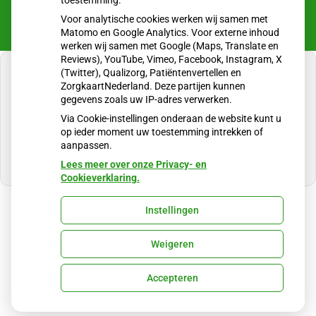
toestemming.
Voor analytische cookies werken wij samen met
Matomo en Google Analytics. Voor externe inhoud
werken wij samen met Google (Maps, Translate en
Reviews), YouTube, Vimeo, Facebook, Instagram, X
(Twitter), Qualizorg, Patiëntenvertellen en
ZorgkaartNederland. Deze partijen kunnen
gegevens zoals uw IP-adres verwerken.
U heeft geen toestemming gegeven voor
Via Cookie-instellingen onderaan de website kunt u
externe inhoud
die nodig is om dit te zien.
op ieder moment uw toestemming intrekken of
aanpassen.
Cookie-instellingen wijzigen
Lees meer over onze Privacy- en
Cookieverklaring.
Instellingen
Uw Zorg Online
|
Beheer
Weigeren
Privacy verklaring
|
Cookie-instellingen
|
Voorwaarden
Accepteren