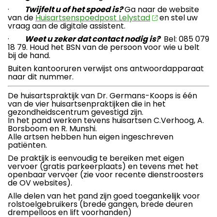
·
Twijfelt u of het spoed is?
Ga naar de website
van de
Huisartsenspoedpost Lelystad
en stel uw
vraag aan de digitale assistent.
·
Weet u zeker dat contact nodig is?
Bel: 085 079
18 79. Houd het BSN van de persoon voor wie u belt
bij de hand.
Buiten kantooruren verwijst ons antwoordapparaat
naar dit nummer.
De huisartspraktijk van Dr. Germans-Koops is één
van de vier huisartsenpraktijken die in het
gezondheidscentrum gevestigd zijn.
In het pand werken tevens huisartsen C.Verhoog, A.
Borsboom en R. Munshi.
Alle artsen hebben hun eigen ingeschreven
patiënten.
De praktijk is eenvoudig te bereiken met eigen
vervoer (gratis parkeerplaats) en tevens met het
openbaar vervoer (zie voor recente dienstroosters
de OV websites).
Alle delen van het pand zijn goed toegankelijk voor
rolstoelgebruikers (brede gangen, brede deuren
drempelloos en lift voorhanden)