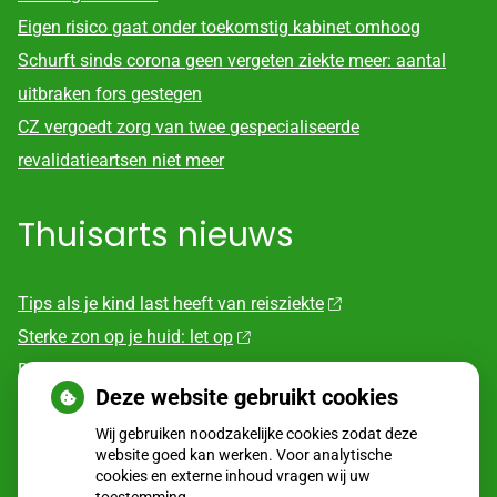
Eigen risico gaat onder toekomstig kabinet omhoog
Schurft sinds corona geen vergeten ziekte meer: aantal
uitbraken fors gestegen
CZ vergoedt zorg van twee gespecialiseerde
revalidatieartsen niet meer
Thuisarts nieuws
Tips als je kind last heeft van reisziekte
Sterke zon op je huid: let op
Denk je na over een borstvergroting?
Deze website gebruikt cookies
Twijfel over gender? Hier vind je hulp
Wij gebruiken noodzakelijke cookies zodat deze
Klachten door de eiken-processierups?
website goed kan werken. Voor analytische
cookies en externe inhoud vragen wij uw