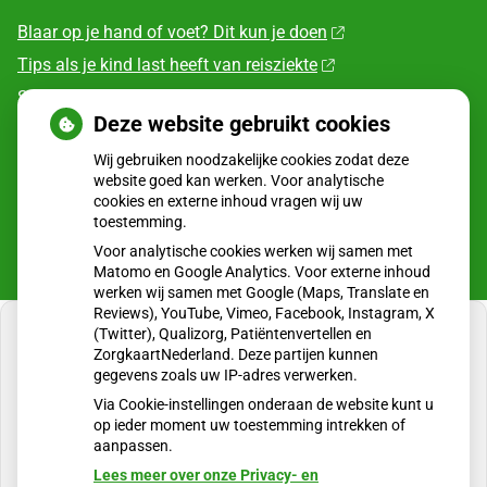
Blaar op je hand of voet? Dit kun je doen
Tips als je kind last heeft van reisziekte
Sterke zon op je huid: let op
Deze website gebruikt cookies
Denk je na over een borstvergroting?
Wij gebruiken noodzakelijke cookies zodat deze
Twijfel over gender? Hier vind je hulp
website goed kan werken. Voor analytische
cookies en externe inhoud vragen wij uw
toestemming.
Voor analytische cookies werken wij samen met
Matomo en Google Analytics. Voor externe inhoud
werken wij samen met Google (Maps, Translate en
Reviews), YouTube, Vimeo, Facebook, Instagram, X
(Twitter), Qualizorg, Patiëntenvertellen en
ZorgkaartNederland. Deze partijen kunnen
gegevens zoals uw IP-adres verwerken.
U heeft geen toestemming gegeven voor
Via Cookie-instellingen onderaan de website kunt u
externe inhoud
die nodig is om dit te zien.
op ieder moment uw toestemming intrekken of
aanpassen.
Cookie-instellingen wijzigen
Lees meer over onze Privacy- en